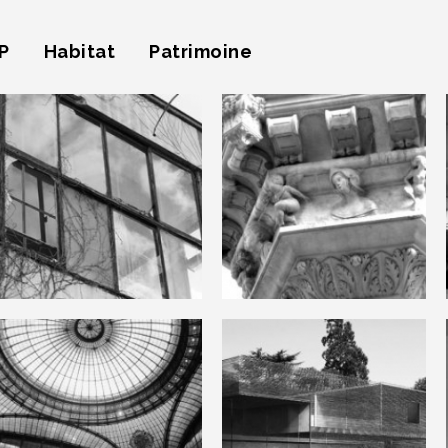
P
Habitat
Patrimoine
Hôtel de
Maison Zilveli
Marisy
Société
Générale –