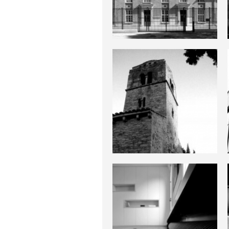
Collège Jean
Jaurès
Chapelle de la
Madelène