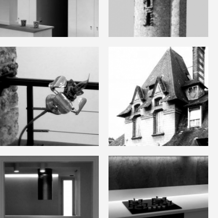
Appartement
Château de
Drobopol
Montlhéry
Galerie d’Est
Manoir à
et d’Ouest
Chantilly