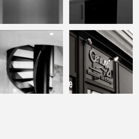
Appartement
Appartement
Saunière
Gallieni
Appartement
Agence
Banville
Century 21