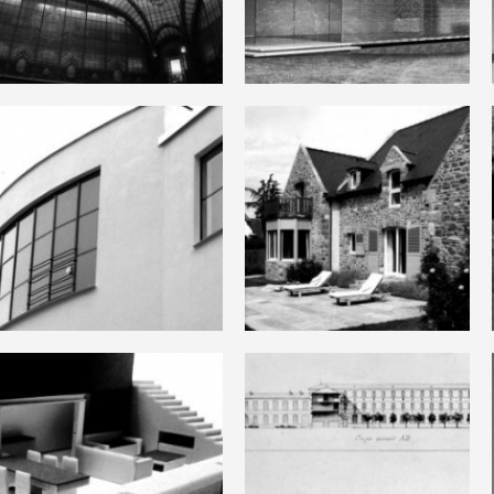
Agence
Centrale
Villa à Meudon
Atelier
Maison à Saint-
Grommaire
Briac