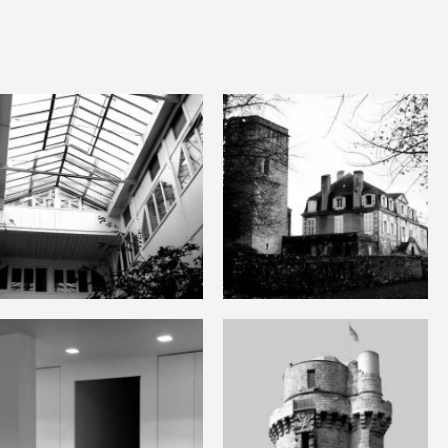
Usine
Château de
Doudeauville
Coarraze