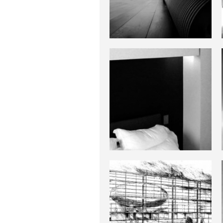
Studio
Bourdon
Appartement
Marronniers