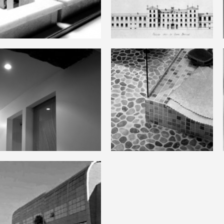
Lycée
Loft à Clichy
Champollion
Appartement
Saint-Louis
Maison Jasmin